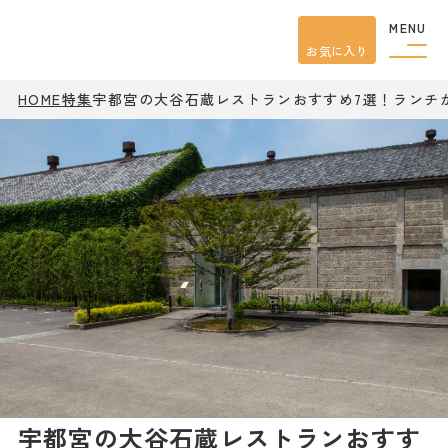
MENU
お気に入り
HOME
特集
宇都宮の大谷石蔵レストランおすすめ7選！ランチ
観光案内
特集
餃子
グルメ
観光
スポット
イベント
モデル
コース
宿泊
アクセス
ピックアップ
はじめての宇都宮
宇都宮市民ライター
宇都宮の大谷石蔵レストランおすす