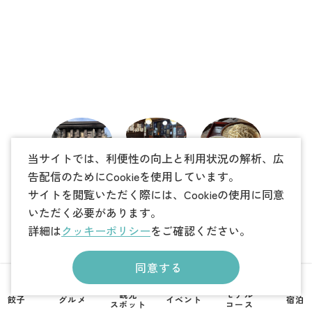
当サイトでは、利便性の向上と利用状況の解析、広
告配信のためにCookieを使用しています。
サイトを閲覧いただく際には、Cookieの使用に同意
県庁にほど近い、静かな路地裏に佇む手打ち蕎麦のお
いただく必要があります。
店。元々は肥料を保管し、地域の農業と暮らしを支え
詳細は
クッキーポリシー
をご確認ください。
てきたこの石蔵は、街の喧騒を忘れさせる静寂な空気
を纏っています。
同意する
この店の真骨頂は、蕎麦の実の殻剥きから製粉までを
店内で行い、さらに「打ちたて・茹でたて」という、
観光
モデル
餃子
グルメ
イベント
宿泊
スポット
コース