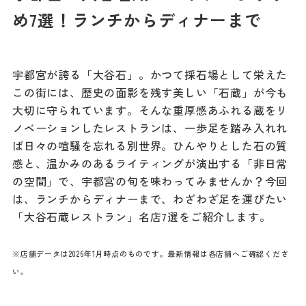
記事
め7選！ランチからディナーまで
市民がおすすめ！餃
子店
お得なチケット
宇都宮が誇る「大谷石」。かつて採石場として栄えた
この街には、歴史の面影を残す美しい「石蔵」が今も
撮影支援・
大切に守られています。そんな重厚感あふれる蔵をリ
MICE
ノベーションしたレストランは、一歩足を踏み入れれ
ば日々の喧騒を忘れる別世界。ひんやりとした石の質
フィルムコミ
感と、温かみのあるライティングが演出する「非日常
ッション
の空間」で、宇都宮の旬を味わってみませんか？今回
は、ランチからディナーまで、わざわざ足を運びたい
MICE
「大谷石蔵レストラン」名店7選をご紹介します。
※店舗データは2026年1月時点のものです。最新情報は各店舗へご確認くださ
Languag
フォトダウン
い。
ロード
e
パンフレット