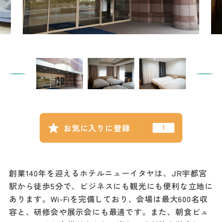
記事
市民がおすすめ！餃
子店
お得なチケット
撮影支援・
MICE
フィルムコミ
お気に入りに登録
ッション
MICE
創業140年を迎えるホテルニューイタヤは、JR宇都宮
駅から徒歩5分で、ビジネスにも観光にも便利な立地に
Languag
フォトダウン
あります。Wi-Fiを完備しており、会場は最大600名収
ロード
e
容と、研修会や展示会にも最適です。また、朝食ビュ
パンフレット