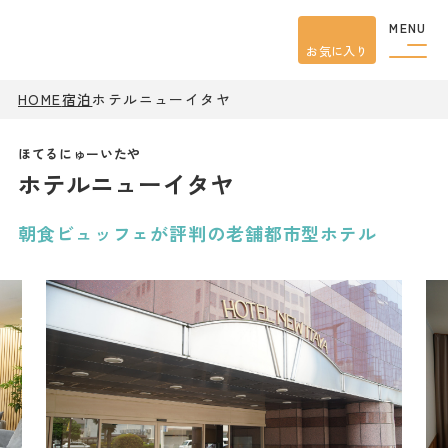
MENU
お気に入り
HOME
宿泊
ホテルニューイタヤ
観光案内
特集
餃子
ホテルニューイタヤ
グルメ
観光
スポット
イベント
朝食ビュッフェが評判の老舗都市型ホテル
モデル
コース
宿泊
アクセス
ピックアップ
はじめての宇都宮
宇都宮市民ライター