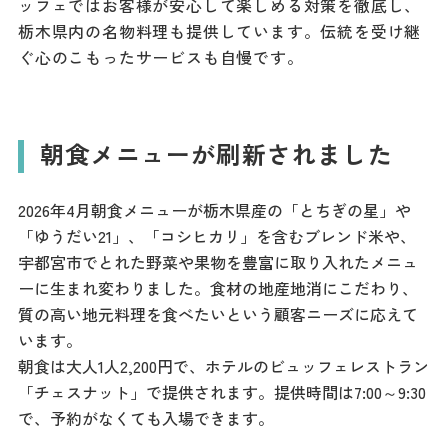
ッフェではお客様が安心して楽しめる対策を徹底し、
ダウンロード
栃木県内の名物料理も提供しています。伝統を受け継
ぐ心のこもったサービスも自慢です。
お問い合わせ
朝食メニューが刷新されました
2026年4月朝食メニューが栃木県産の「とちぎの星」や
「ゆうだい21」、「コシヒカリ」を含むブレンド米や、
宇都宮市でとれた野菜や果物を豊富に取り入れたメニュ
ーに生まれ変わりました。食材の地産地消にこだわり、
質の高い地元料理を食べたいという顧客ニーズに応えて
います。
朝食は大人1人2,200円で、ホテルのビュッフェレストラン
「チェスナット」で提供されます。提供時間は7:00～9:30
で、予約がなくても入場できます。