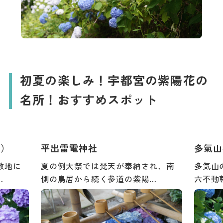
初夏の楽しみ！宇都宮の紫陽花の
名所！おすすめスポット
園）
平出雷電神社
多氣山
敷地に
夏の例大祭では梵天が奉納され、南
多気山
…
側の鳥居から続く参道の紫陽…
六不動