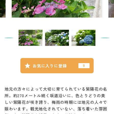
記事
市民がおすすめ！餃
子店
お得なチケット
撮影支援・
MICE
フィルムコミ
お気に入りに登録
ッション
MICE
地元の方々によって大切に育てられている紫陽花の名
所。約270メートル続く坂道沿いに、色とりどりの美
Languag
フォトダウン
しい紫陽花が咲き誇り、梅雨の時期には地元の人々で
ロード
e
賑わいます。観光地化されていない、落ち着いた雰囲
パンフレット