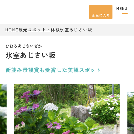
MENU
お気に入り
HOME
観光スポット・体験
氷室あじさい坂
観光案内
特集
餃子
氷室あじさい坂
グルメ
観光
スポット
イベント
街並み景観賞も受賞した美観スポット
モデル
コース
宿泊
アクセス
ピックアップ
はじめての宇都宮
宇都宮市民ライター