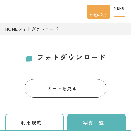
MENU
お気に入り
HOME
フォトダウンロード
観光案内
特集
餃子
グルメ
フォトダウンロード
観光
スポット
イベント
モデル
コース
宿泊
カートを見る
アクセス
ピックアップ
はじめての宇都宮
利用規約
写真一覧
宇都宮市民ライター