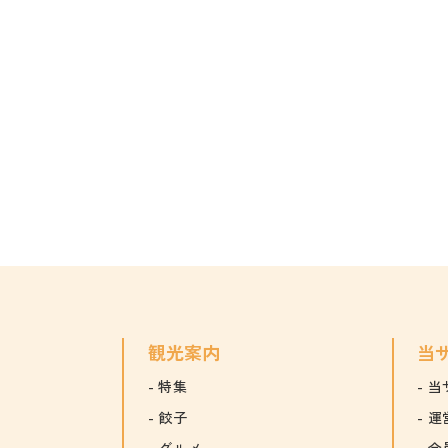
観光案内
当
特集
当
餃子
運
グルメ
会