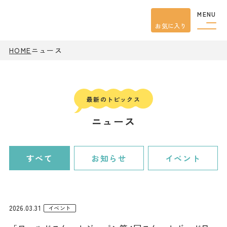
MENU
お気に入り
観光案内
HOME
ニュース
特集
餃子
グルメ
観光
スポット
イベント
ニュース
モデル
コース
宿泊
アクセス
すべて
お知らせ
イベント
ピックアップ
はじめての宇都宮
2026.03.31
イベント
宇都宮市民ライター