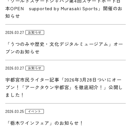
「ワールドスケートジャパン第4回スケートボード日
記事
本OPEN supported by Murasaki Sports」開催のお
市民がおすすめ！餃
知らせ
子店
お得なチケット
2026.03.27
お知らせ
「うつのみや歴史・文化デジタルミュージアム」オー
撮影支援・
プンのお知らせ
MICE
2026.03.27
お知らせ
フィルムコミ
ッション
宇都宮市民ライター記事「2026年3月28日ついにオー
プン！「アークタウン宇都宮」を徹底紹介！」公開し
MICE
ました！
2026.03.25
Languag
フォトダウン
イベント
ロード
e
「栃木ワインフェア」のお知らせ！
パンフレット