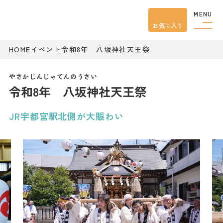
MENU
お気に入り
HOME
イベント
令和8年 八坂神社天王祭
観光案内
特集
餃子
令和8年 八坂神社天王祭
グルメ
観光
スポット
イベント
JR宇都宮駅北側が大賑わい
モデル
コース
宿泊
アクセス
ピックアップ
はじめての宇都宮
宇都宮市民ライター