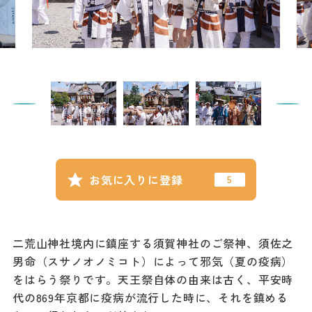
記事
市民がおすすめ！餃
子店
お得なチケット
撮影支援・
MICE
フィルムコミ
お気に入りに登録
ッション
MICE
二荒山神社境内に鎮座する須賀神社のご祭神、須佐之
男命（スサノオノミコト）によって邪気（夏の疫病）
Languag
フォトダウン
をはらう祭りです。天王祭自体の由来は古く、平安時
ロード
e
代の869年京都に疫病が流行した時に、それを鎮める
パンフレット