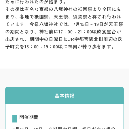
ために行われたのが始まり。
ダウンロード
その後は有名な京都の八坂神社の祇園祭より全国に広
まり、各地で祇園祭、天王祭、須賀祭と称され行われ
お問い合わせ
ています。今泉八坂神社では、7月15日～19日が天王祭
の期間となり、神社前に17：00～21：00頃飲食屋台が
出店され、期間中の日曜日にJR宇都宮駅北側周辺の氏
子町会を13：00～19：00頃に神輿が練り歩きます。
基本情報
開催期間
7月15日～19日 ※期間中日曜、祝日がない場合