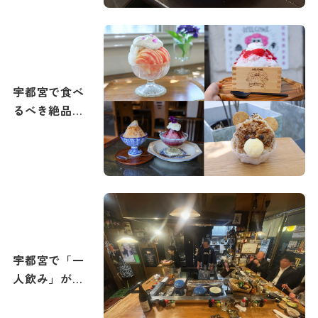
宇都宮で食べ
るべき絶品か
き氷特集｜
2026年夏メニ
ュー追加
宇都宮で「一
人飲み」が楽
しめる旨い居
酒屋10選。駅