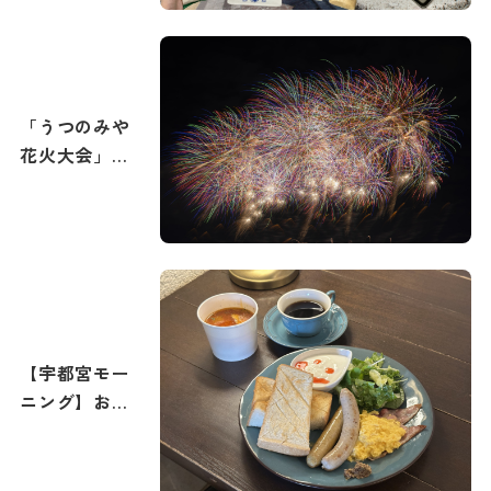
「うつのみや
花火大会」攻
略ガイド！花
火撮影のコツ
もご紹介。宇
都宮で最高の
打ち上げ花火
を撮影しよ
う！
【宇都宮モー
ニング】おす
すめの朝食・
朝カフェ特集