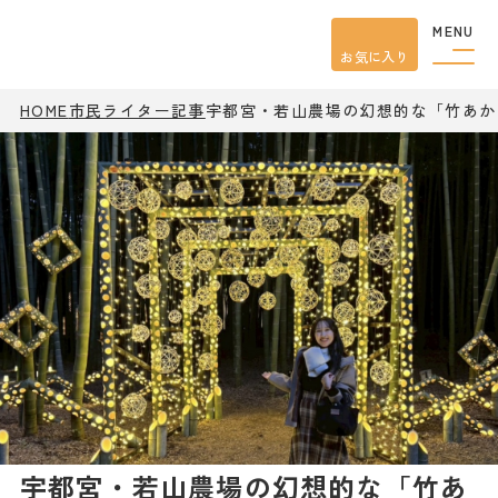
MENU
お気に入り
HOME
市民ライター記事
宇都宮・若山農場の幻想的な「竹あか
観光案内
特集
餃子
グルメ
観光
スポット
イベント
モデル
コース
宿泊
アクセス
ピックアップ
はじめての宇都宮
宇都宮市民ライター
宇都宮・若山農場の幻想的な「竹あ