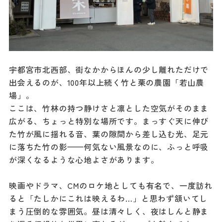
宇都宮市北西部、街なかからほんの少し離れただけで
出会えるのが、100年以上続く竹と栗の農園「若山農
場」。
ここは、竹林の持つ静けさと凛とした空気がそのまま
広がる、ちょっと特別な場所です。まっすぐ天に伸び
た竹が風に揺れる音、葉の隙間から差し込む光、足元
に落ちた竹の影——何気ない風景なのに、ふっと呼吸
が深くなるような心地よさがあります。
映画やドラマ、CMのロケ地としても有名で、一度訪れ
ると「たしかにこれは映えるわ…」と思わず頷いてし
まう圧倒的な雰囲気。昼は清々しく、夜はしんと静ま