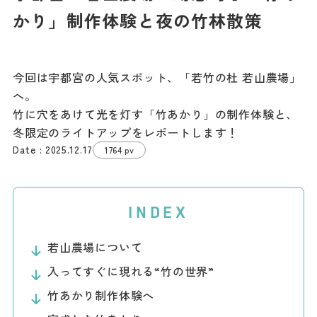
記事
かり」制作体験と夜の竹林散策
市民がおすすめ！餃
子店
お得なチケット
今回は宇都宮の人気スポット、「若竹の杜 若山農場」
へ。
撮影支援・
竹に穴をあけて光を灯す「竹あかり」の制作体験と、
MICE
冬限定のライトアップをレポートします！
2025.12.17
1764 pv
フィルムコミ
ッション
INDEX
MICE
若山農場について
入ってすぐに現れる“竹の世界”
Languag
フォトダウン
ロード
e
竹あかり制作体験へ
パンフレット