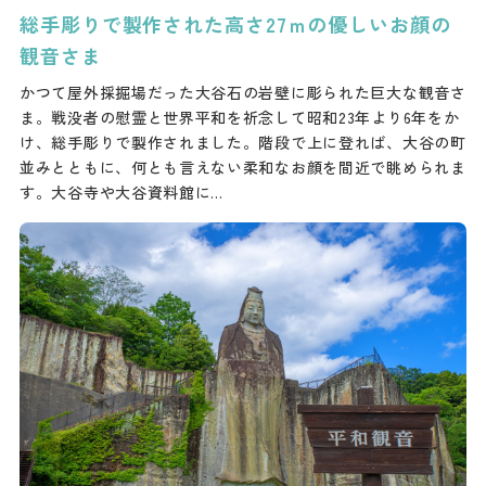
総手彫りで製作された高さ27ｍの優しいお顔の
観音さま
かつて屋外採掘場だった大谷石の岩壁に彫られた巨大な観音さ
ま。戦没者の慰霊と世界平和を祈念して昭和23年より6年をか
け、総手彫りで製作されました。階段で上に登れば、大谷の町
並みとともに、何とも言えない柔和なお顔を間近で眺められま
す。大谷寺や大谷資料館に…