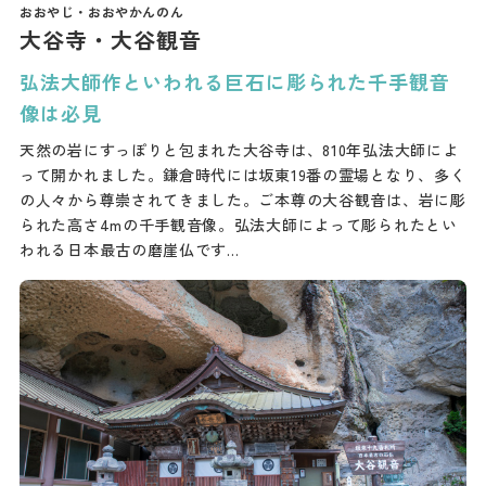
大谷寺・大谷観音
弘法大師作といわれる巨石に彫られた千手観音
像は必見
天然の岩にすっぽりと包まれた大谷寺は、810年弘法大師によ
って開かれました。鎌倉時代には坂東19番の霊場となり、多く
の人々から尊崇されてきました。ご本尊の大谷観音は、岩に彫
られた高さ4mの千手観音像。弘法大師によって彫られたとい
われる日本最古の磨崖仏です…