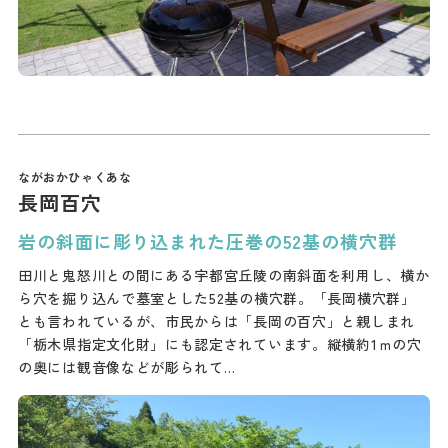
長岡百穴
岩の斜面に彫り込まれた圧巻の52基の横穴群
田川と鬼怒川との間にある宇都宮丘陵の南斜面を利用し、横か
ら穴を掘り込んで墓室とした52基の横穴群。「長岡横穴群」
とも言われているが、市民からは「長岡の百穴」と親しまれ
「栃木県指定文化財」にも認定されています。縦横約1ｍの穴
の奥には観音像などが彫られて…