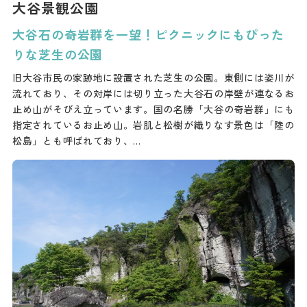
大谷景観公園
大谷石の奇岩群を一望！ピクニックにもぴった
りな芝生の公園
旧大谷市民の家跡地に設置された芝生の公園。東側には姿川が
流れており、その対岸には切り立った大谷石の岸壁が連なるお
止め山がそびえ立っています。国の名勝「大谷の奇岩群」にも
指定されているお止め山。岩肌と松樹が織りなす景色は「陸の
松島」とも呼ばれており、…