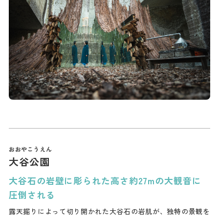
大谷公園
大谷石の岩壁に彫られた高さ約27mの大観音に
圧倒される
露天掘りによって切り開かれた大谷石の岩肌が、独特の景観を