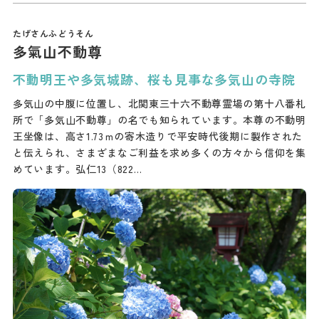
多氣山不動尊
不動明王や多気城跡、桜も見事な多気山の寺院
多気山の中腹に位置し、北関東三十六不動尊霊場の第十八番札
所で「多気山不動尊」の名でも知られています。本尊の不動明
王坐像は、高さ1.73ｍの寄木造りで平安時代後期に製作された
と伝えられ、さまざまなご利益を求め多くの方々から信仰を集
めています。弘仁13（822…