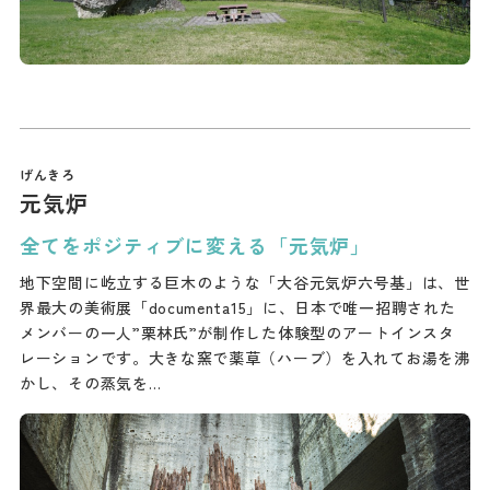
元気炉
全てをポジティブに変える「元気炉」
地下空間に屹立する巨木のような「大谷元気炉六号基」は、世
界最大の美術展「documenta15」に、日本で唯一招聘された
メンバーの一人”栗林氏”が制作した体験型のアートインスタ
レーションです。大きな窯で薬草（ハーブ）を入れてお湯を沸
かし、その蒸気を…