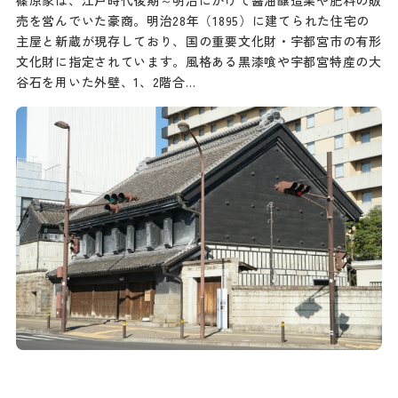
篠原家は、江戸時代後期～明治にかけて醤油醸造業や肥料の販
売を営んでいた豪商。明治28年（1895）に建てられた住宅の
主屋と新蔵が現存しており、国の重要文化財・宇都宮市の有形
文化財に指定されています。風格ある黒漆喰や宇都宮特産の大
谷石を用いた外壁、1、2階合…