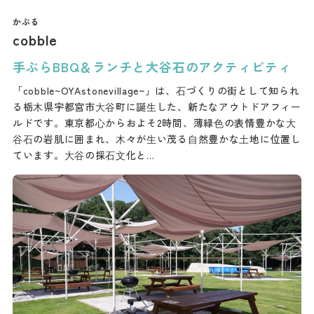
cobble
手ぶらBBQ＆ランチと大谷石のアクティビティ
「cobble~OYAstonevillage~」は、⽯づくりの街として知られ
る栃⽊県宇都宮市⼤⾕町に誕⽣した、新たなアウトドアフィー
ルドです。東京都⼼からおよそ2時間、薄緑⾊の表情豊かな⼤
⾕⽯の岩肌に囲まれ、⽊々が⽣い茂る⾃然豊かな⼟地に位置し
ています。⼤⾕の採⽯⽂化と…