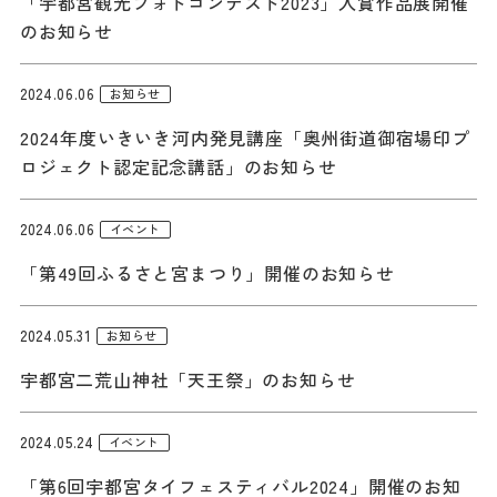
「宇都宮観光フォトコンテスト2023」入賞作品展開催
記事
のお知らせ
市民がおすすめ！餃
子店
お得なチケット
2024.06.06
お知らせ
2024年度いきいき河内発見講座「奥州街道御宿場印プ
ロジェクト認定記念講話」のお知らせ
撮影支援・
MICE
2024.06.06
イベント
フィルムコミ
「第49回ふるさと宮まつり」開催のお知らせ
ッション
2024.05.31
お知らせ
MICE
宇都宮二荒山神社「天王祭」のお知らせ
Languag
フォトダウン
2024.05.24
イベント
ロード
e
「第6回宇都宮タイフェスティバル2024」開催のお知
パンフレット