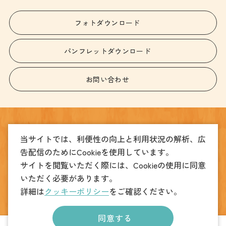
フォトダウンロード
パンフレットダウンロード
お問い合わせ
一般社団法人
当サイトでは、利便性の向上と利用状況の解析、広
宇都宮観光コンベンション協会
告配信のためにCookieを使用しています。
〒320-0026
サイトを閲覧いただく際には、Cookieの使用に同意
宇都宮市馬場通り4丁目1番1号 うつのみや表参道スクエア2階
いただく必要があります。
TEL
(観光振興課)028-678-8039
(MICE振興課)028-612-3905
詳細は
クッキーポリシー
をご確認ください。
FAX
028-678-8049
同意する
copyright © UTSUNOMIYA CONVENTION ＆ VISITORSBUREAU. All Rights Reserved.