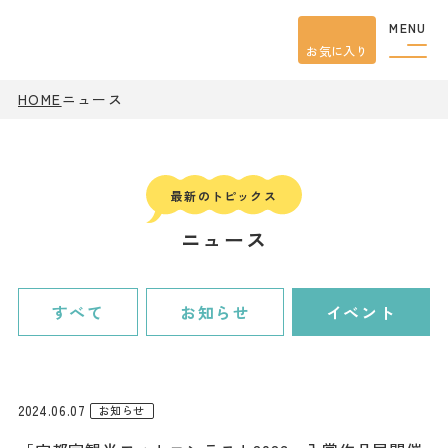
MENU
お気に入り
HOME
ニュース
観光案内
特集
餃子
グルメ
観光
スポット
イベント
ニュース
モデル
コース
宿泊
アクセス
すべて
お知らせ
イベント
ピックアップ
はじめての宇都宮
2024.06.07
お知らせ
宇都宮市民ライター