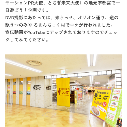
餃子
モーションPR大使、とちぎ未来大使）の地元宇都宮で一
日遊ぼう！企画です。
グルメ
DVD撮影にあたっては、来らっせ、オリオン通り、道の
駅うつのみや ろまんちっく村でロケが行われました。
観光スポット
宣伝動画がYouTubeにアップされておりますのでチェッ
クしてみてください。
イベント
モデルコース
宿泊
アクセス
Languag
フォトダウン
ロード
e
パンフレット