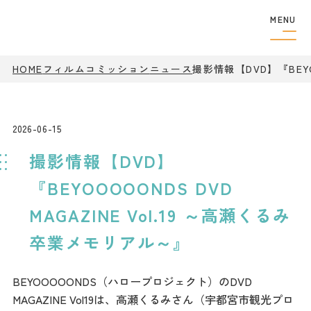
MENU
HOME
フィルムコミッション
ニュース
フィルムコミッショ
撮影情報【DVD】『BEYO
ン
制作者の
方へ
撮影実績
2026-06-15
ロケ地検索
撮影情報【DVD】
ロケ地巡り
アクセス
『BEYOOOOONDS DVD
MAGAZINE Vol.19 ～高瀬くるみ
観光案内
卒業メモリアル～』
特集
BEYOOOOONDS（ハロープロジェクト）のDVD
MAGAZINE Vol19は、高瀬くるみさん（宇都宮市観光プロ