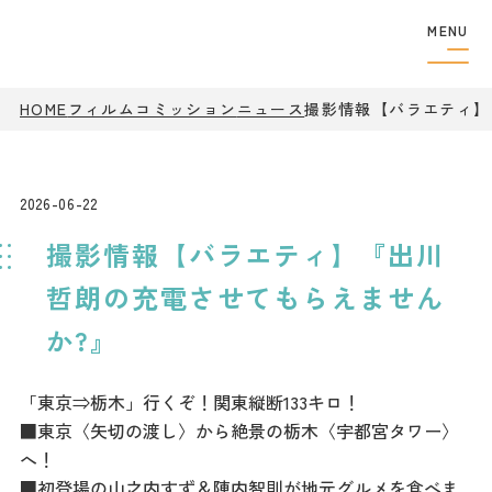
MENU
HOME
フィルムコミッション
ニュース
フィルムコミッショ
撮影情報【バラエティ】
ン
制作者の
方へ
撮影実績
2026-06-22
ロケ地検索
撮影情報【バラエティ】『出川
ロケ地巡り
アクセス
哲朗の充電させてもらえません
か?』
観光案内
「東京⇒栃木」行くぞ！関東縦断133キロ！
■東京〈矢切の渡し〉から絶景の栃木〈宇都宮タワー〉
特集
へ！
■初登場の山之内すず＆陣内智則が地元グルメを食べま