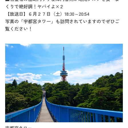
餃子
くりで絶好調！ヤバイよ×２
【放送日】６月２７日（土）18:30～20:54
グルメ
写真の「宇都宮タワー」も訪問されていますのでぜひご
観光スポット
覧ください！
イベント
モデルコース
宿泊
アクセス
Languag
フォトダウン
ロード
e
パンフレット
宇都宮タワー