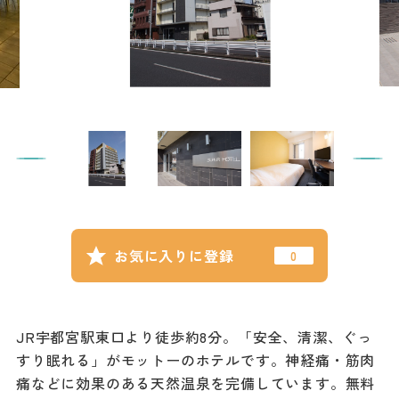
記事
市民がおすすめ！餃
子店
お得なチケット
撮影支援・
MICE
フィルムコミ
ッション
お気に入りに登録
MICE
JR宇都宮駅東口より徒歩約8分。「安全、清潔、ぐっ
Languag
フォトダウン
すり眠れる」がモットーのホテルです。神経痛・筋肉
ロード
e
痛などに効果のある天然温泉を完備しています。無料
パンフレット