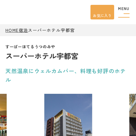
MENU
お気に入り
HOME
宿泊
スーパーホテル宇都宮
観光案内
特集
餃子
スーパーホテル宇都宮
グルメ
観光
スポット
イベント
天然温泉にウェルカムバー、料理も好評のホテ
モデル
コース
ル
宿泊
アクセス
ピックアップ
はじめての宇都宮
宇都宮市民ライター