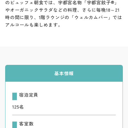
のビュッフェ朝食では、宇都宮名物「宇都宮餃子®」
ダウンロード
やオーガニックサラダなどの料理、さらに毎晩18～21
時の間に限り、1階ラウンジの「ウェルカムバー」では
お問い合わせ
アルコールも楽しめます。
基本情報
宿泊定員
125名
客室数