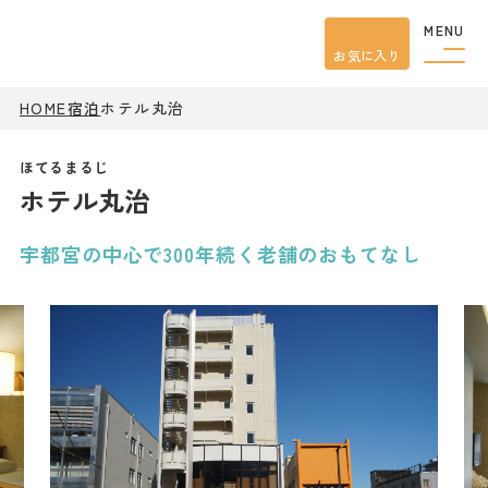
MENU
お気に入り
HOME
宿泊
ホテル丸治
観光案内
特集
餃子
ホテル丸治
グルメ
観光
スポット
イベント
宇都宮の中心で300年続く老舗のおもてなし
モデル
コース
宿泊
アクセス
ピックアップ
はじめての宇都宮
宇都宮市民ライター