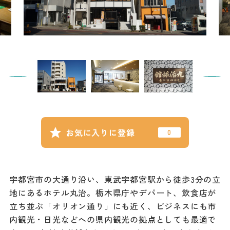
記事
市民がおすすめ！餃
子店
お得なチケット
撮影支援・
MICE
フィルムコミ
お気に入りに登録
ッション
MICE
宇都宮市の大通り沿い、東武宇都宮駅から徒歩3分の立
地にあるホテル丸治。栃木県庁やデパート、飲食店が
Languag
フォトダウン
立ち並ぶ「オリオン通り」にも近く、ビジネスにも市
ロード
e
内観光・日光などへの県内観光の拠点としても最適で
パンフレット