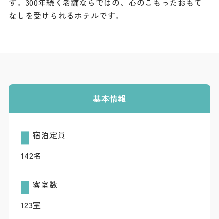
す。300年続く老舗ならではの、心のこもったおもて
ダウンロード
なしを受けられるホテルです。
お問い合わせ
基本情報
宿泊定員
142名
客室数
123室