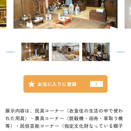
記事
市民がおすすめ！餃
子店
お得なチケット
撮影支援・
MICE
フィルムコミ
ッション
お気に入りに登録
MICE
展示内容は、民具コーナー（衣食住の生活の中で使わ
Languag
フォトダウン
れた用具）・農具コーナー（脱穀機・田舟・草取り機
ロード
e
等）・民俗芸能コーナー（指定文化財なっている獅子
パンフレット