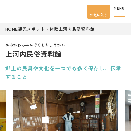
MENU
お気に入り
HOME
観光スポット・体験
上河内民俗資料館
観光案内
特集
餃子
上河内民俗資料館
グルメ
観光
スポット
イベント
郷土の民具や文化を一つでも多く保存し、伝承
モデル
コース
すること
宿泊
アクセス
ピックアップ
はじめての宇都宮
宇都宮市民ライター