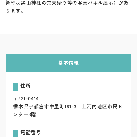
舞や羽黒山神社の梵天祭り等の写真パネル展示）があ
ダウンロード
ります。
お問い合わせ
基本情報
住所
〒321-0414
栃木県宇都宮市中里町181-3 上河内地区市民セ
ンター3階
電話番号