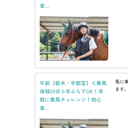
者...
馬に
午前【栃木・宇都宮】≪乗馬
ます
体験20分≫手ぶらでOK！手
軽に乗馬チャレンジ！初心
者...