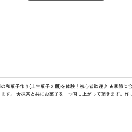
節の和菓子作り(上生菓子２個)を体験！初心者歓迎♪ ★季節に
ります。 ★抹茶と共にお菓子を一つ召し上がって頂きます。作