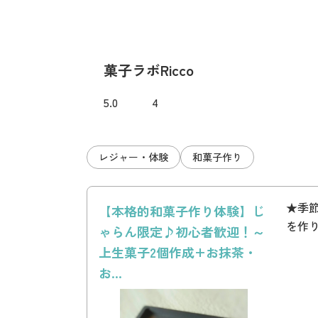
菓子ラボRicco
5.0
4
レジャー・体験
和菓子作り
★季
【本格的和菓子作り体験】じ
を作
ゃらん限定♪初心者歓迎！～
上生菓子2個作成+お抹茶・
お...