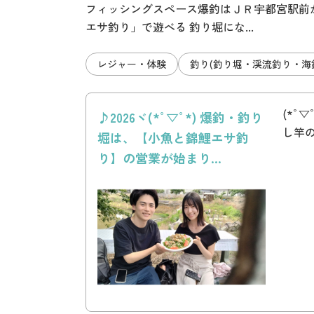
フィッシングスペース爆釣はＪＲ宇都宮駅前か
エサ釣り」で遊べる 釣り堀にな...
レジャー・体験
釣り(釣り堀・渓流釣り・海
(*ﾟ
♪2026ヾ(*ﾟ▽ﾟ*) 爆釣・釣り
し竿
堀は、【小魚と錦鯉エサ釣
り】の営業が始まり...