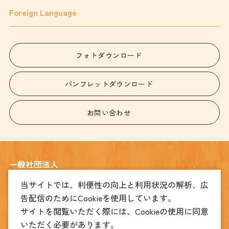
Foreign Language
フォトダウンロード
パンフレットダウンロード
お問い合わせ
一般社団法人
宇都宮観光コンベンション協会
当サイトでは、利便性の向上と利用状況の解析、広
告配信のためにCookieを使用しています。
〒320-0026
宇都宮市馬場通り4丁目1番1号 うつのみや表参道スクエア2階
サイトを閲覧いただく際には、Cookieの使用に同意
TEL
(観光振興課)028-678-8039
(MICE振興課)028-612-3905
いただく必要があります。
FAX
028-678-8049