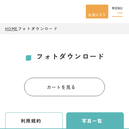
MENU
お気に入り
観光案内
HOME
フォトダウンロード
特集
餃子
グルメ
フォトダウンロード
観光
スポット
イベント
モデル
コース
宿泊
カートを見る
アクセス
ピックアップ
はじめての宇都宮
利用規約
写真一覧
宇都宮市民ライター