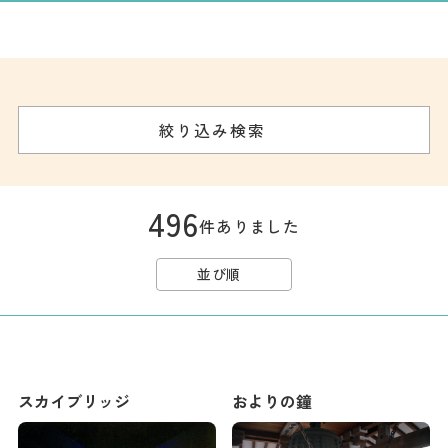
記事
市民がおすすめ！餃
子店
お得なチケット
絞り込み検索
撮影支援・
MICE
496
件ありました
フィルムコミ
ッション
並び順
MICE
Languag
フォトダウン
スカイブリッジ
およりの鐘
ロード
e
パンフレット