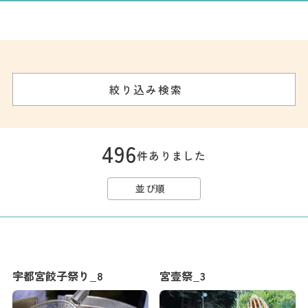
記事
市民がおすすめ！餃
子店
お得なチケット
絞り込み検索
撮影支援・
MICE
496
件ありました
フィルムコミ
ッション
並び順
MICE
Languag
フォトダウン
宇都宮餃子祭り_8
宮壹祭_3
ロード
e
パンフレット