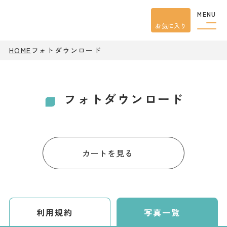
MENU
お気に入り
観光案内
HOME
フォトダウンロード
特集
餃子
グルメ
フォトダウンロード
観光
スポット
イベント
モデル
コース
宿泊
カートを見る
アクセス
ピックアップ
はじめての宇都宮
利用規約
写真一覧
宇都宮市民ライター