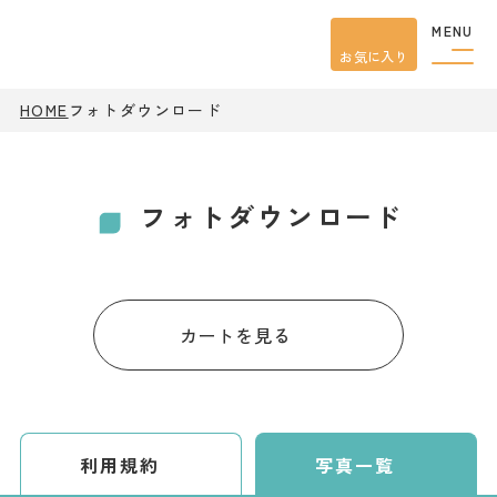
MENU
お気に入り
HOME
フォトダウンロード
観光案内
特集
餃子
グルメ
フォトダウンロード
観光
スポット
イベント
モデル
コース
宿泊
カートを見る
アクセス
ピックアップ
はじめての宇都宮
利用規約
写真一覧
宇都宮市民ライター