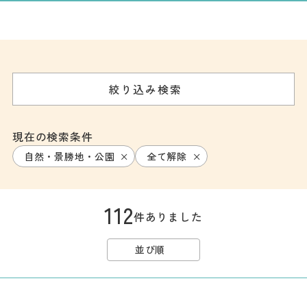
記事
市民がおすすめ！餃
子店
お得なチケット
絞り込み検索
撮影支援・
MICE
現在の検索条件
自然・景勝地・公園
全て解除
フィルムコミ
ッション
112
MICE
件ありました
並び順
Languag
フォトダウン
ロード
e
パンフレット