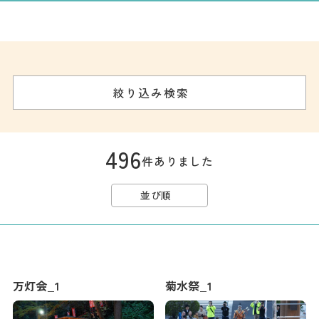
記事
市民がおすすめ！餃
子店
お得なチケット
絞り込み検索
撮影支援・
MICE
496
件ありました
フィルムコミ
ッション
並び順
MICE
Languag
フォトダウン
万灯会_1
菊水祭_1
ロード
e
パンフレット