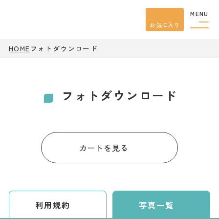
MENU
お気に入り
HOME
フォトダウンロード
観光案内
特集
餃子
グルメ
フォトダウンロード
観光
スポット
イベント
モデル
コース
宿泊
カートを見る
アクセス
ピックアップ
はじめての宇都宮
利用規約
写真一覧
宇都宮市民ライター