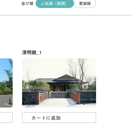
人気順（週間）
更新順
並び順
清明館_1
カートに追加