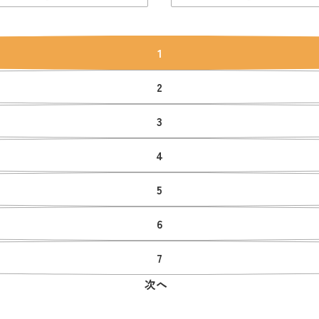
1
2
3
4
5
6
7
次へ