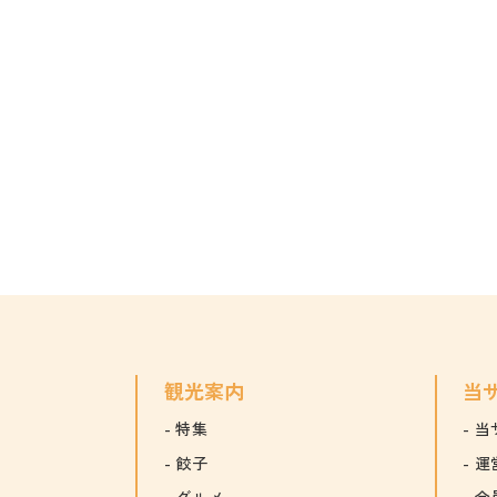
観光案内
当
特集
当
餃子
運
グルメ
会