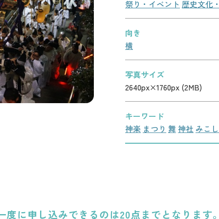
祭り・イベント
歴史文化
向き
横
写真サイズ
2640px×1760px (2MB)
キーワード
神楽
まつり
舞
神社
みこし
一度に申し込みできるのは20点までとなります