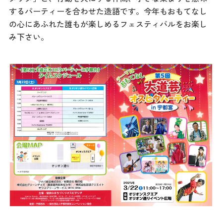
記事
するパーティーを合わせた造語です。今年もおもてなし
市民がおすすめ！餃
の心にあふれた誰もが楽しめるフェスティバルをお楽し
子店
み下さい。
お得なチケット
撮影支援・
MICE
フィルムコミ
ッション
MICE
Languag
フォトダウン
ロード
e
パンフレット