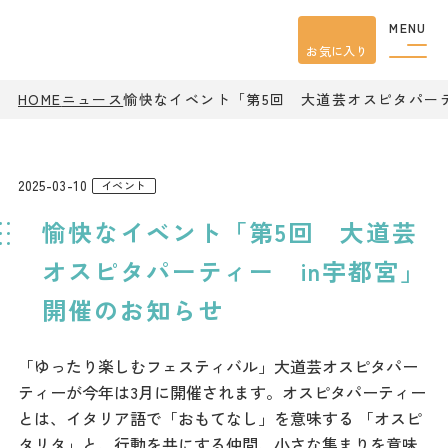
MENU
お気に入り
HOME
ニュース
愉快なイベント「第5回 大道芸オスピタパーテ
観光案内
特集
餃子
グルメ
2025-03-10
イベント
観光
スポット
愉快なイベント「第5回 大道芸
イベント
モデル
コース
オスピタパーティー in宇都宮」
宿泊
開催のお知らせ
アクセス
「ゆったり楽しむフェスティバル」大道芸オスピタパー
ピックアップ
ティーが今年は3月に開催されます。オスピタパーティー
はじめての宇都宮
とは、イタリア語で「おもてなし」を意味する 「オスピ
宇都宮市民ライター
タリタ」と、行動を共にする仲間、小さな集まりを意味