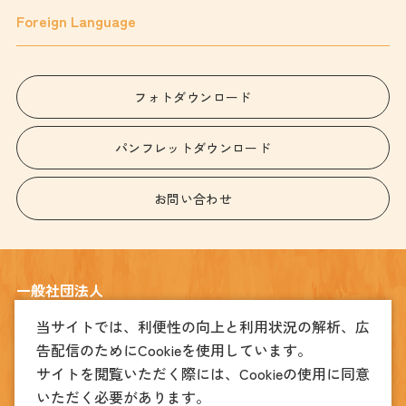
Foreign Language
フォトダウンロード
パンフレットダウンロード
お問い合わせ
一般社団法人
宇都宮観光コンベンション協会
当サイトでは、利便性の向上と利用状況の解析、広
告配信のためにCookieを使用しています。
〒320-0026
宇都宮市馬場通り4丁目1番1号 うつのみや表参道スクエア2階
サイトを閲覧いただく際には、Cookieの使用に同意
TEL
(観光振興課)028-678-8039
(MICE振興課)028-612-3905
いただく必要があります。
FAX
028-678-8049