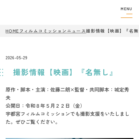
MENU
フィルムコミッショ
HOME
フィルムコミッション
ニュース
撮影情報【映画】『名無
ン
制作者の
方へ
撮影実績
2026-05-29
ロケ地検索
撮影情報【映画】『名無し』
ロケ地巡り
アクセス
原作・脚本・主演：佐藤二朗×監督・共同脚本：城定秀
夫
観光案内
公開日：令和８年５月２２日（金）
宇都宮フィルムコミッションでも撮影支援をいたしまし
た。ぜひご覧ください。
特集