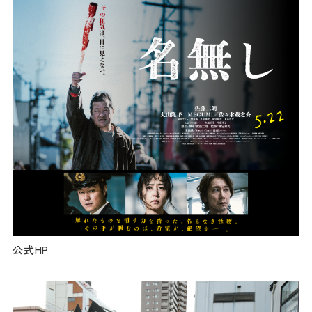
餃子
グルメ
観光スポット
イベント
モデルコース
宿泊
アクセス
公式HP
Languag
フォトダウン
ロード
e
パンフレット