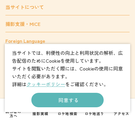
当サイトについて
撮影支援・MICE
Foreign Language
当サイトでは、利便性の向上と利用状況の解析、広
告配信のためにCookieを使用しています。
フォトダウンロード
サイトを閲覧いただく際には、Cookieの使用に同意
いただく必要があります。
パンフレットダウンロード
詳細は
クッキーポリシー
をご確認ください。
同意する
お問い合わせ
制作者の
撮影実績
ロケ地検索
ロケ地巡り
アクセス
方へ
一般社団法人