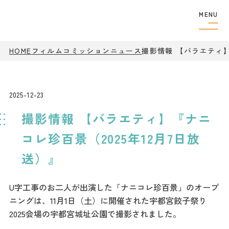
MENU
HOME
フィルムコミッション
ニュース
フィルムコミッショ
撮影情報 【バラエティ】
ン
制作者の
方へ
撮影実績
2025-12-23
ロケ地検索
撮影情報 【バラエティ】『ナニ
ロケ地巡り
アクセス
コレ珍百景（2025年12月7日放
送）』
観光案内
U字工事のお二人が出演した「ナニコレ珍百景」のオープ
ニングは、11月1日（土）に開催された宇都宮餃子祭り
特集
2025会場の宇都宮城址公園で撮影されました。