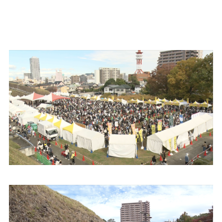
餃子
グルメ
観光スポット
イベント
モデルコース
宿泊
アクセス
Languag
フォトダウン
ロード
e
パンフレット