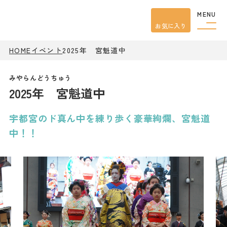
MENU
お気に入り
HOME
イベント
2025年 宮魁道中
観光案内
特集
餃子
2025年 宮魁道中
グルメ
観光
スポット
イベント
宇都宮のド真ん中を練り歩く豪華絢爛、宮魁道
モデル
コース
中！！
宿泊
アクセス
ピックアップ
はじめての宇都宮
宇都宮市民ライター