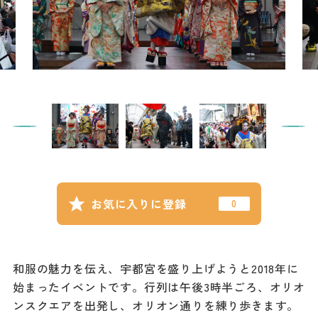
記事
市民がおすすめ！餃
子店
お得なチケット
撮影支援・
MICE
フィルムコミ
ッション
お気に入りに登録
MICE
和服の魅力を伝え、宇都宮を盛り上げようと2018年に
Languag
フォトダウン
始まったイベントです。行列は午後3時半ごろ、オリオ
ロード
e
ンスクエアを出発し、オリオン通りを練り歩きます。
パンフレット