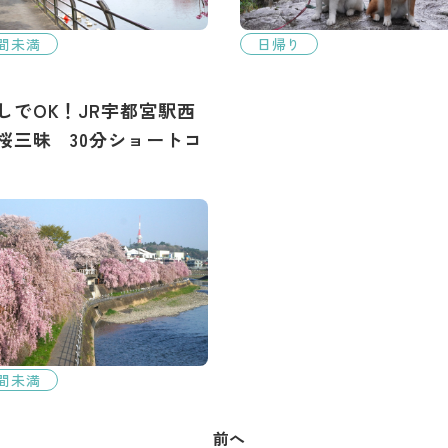
時間未満
日帰り
しでOK！JR宇都宮駅西
桜三昧 30分ショートコ
時間未満
前へ