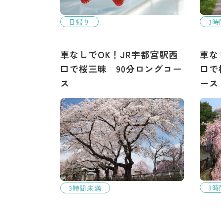
3
日帰り
車なしでOK！JR宇都宮駅西
車な
口で桜三昧 90分ロングコー
口で
ス
ース
3
3時間未満