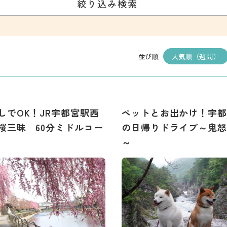
絞り込み検索
人気順（週間）
並び順
しでOK！JR宇都宮駅西
ペットとお出かけ！宇都
桜三昧 60分ミドルコー
の日帰りドライブ～鬼怒
～