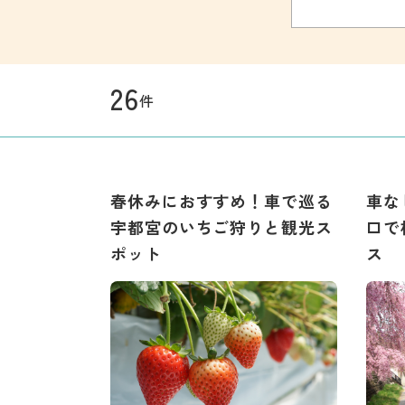
26
件
春休みにおすすめ！車で巡る
車な
宇都宮のいちご狩りと観光ス
口で
ポット
ス