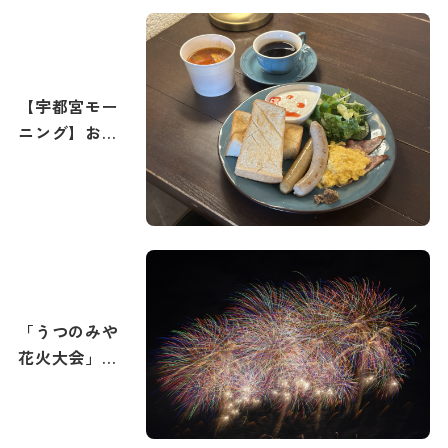
【宇都宮モー
ニング】おす
すめの朝食・
朝カフェ特集
「うつのみや
花火大会」攻
略ガイド！花
火撮影のコツ
もご紹介。宇