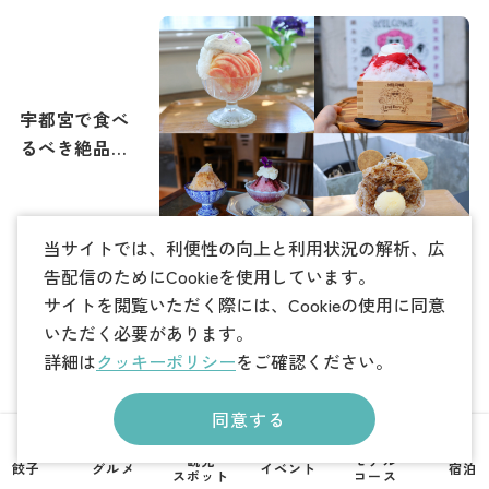
都宮で最高の
打ち上げ花火
を撮影しよ
う！
宇都宮で食べ
るべき絶品か
き氷特集｜
2026年夏メニ
ュー追加
当サイトでは、利便性の向上と利用状況の解析、広
告配信のためにCookieを使用しています。
サイトを閲覧いただく際には、Cookieの使用に同意
いただく必要があります。
詳細は
クッキーポリシー
をご確認ください。
宇都宮で「一
人飲み」が楽
同意する
しめる旨い居
酒屋10選。駅
観光
モデル
餃子
グルメ
イベント
宿泊
スポット
コース