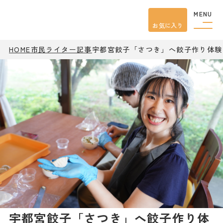
MENU
お気に入り
HOME
市民ライター記事
宇都宮餃子「さつき」へ餃子作り体験
観光案内
特集
餃子
グルメ
観光
スポット
イベント
モデル
コース
宿泊
アクセス
ピックアップ
はじめての宇都宮
宇都宮市民ライター
宇都宮餃子「さつき」へ餃子作り体