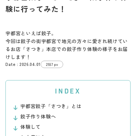
記事
験に行ってみた！
市民がおすすめ！餃
子店
お得なチケット
宇都宮といえば餃子。
今回は餃子の街宇都宮で地元の方々に愛され続けてい
撮影支援・
るお店「さつき」本店での餃子作り体験の様子をお届
MICE
けします！
2026.04.01
2557 pv
フィルムコミ
ッション
INDEX
MICE
宇都宮餃子「さつき」とは
餃子作り体験へ
Languag
フォトダウン
ロード
e
体験して
パンフレット