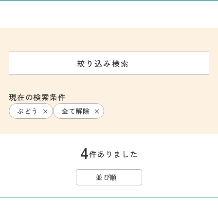
記事
市民がおすすめ！餃
子店
お得なチケット
絞り込み検索
撮影支援・
MICE
現在の検索条件
ぶどう
全て解除
フィルムコミ
ッション
4
MICE
件ありました
並び順
Languag
フォトダウン
ロード
e
パンフレット