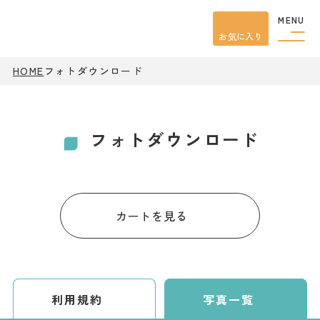
MENU
お気に入り
HOME
フォトダウンロード
観光案内
特集
餃子
グルメ
フォトダウンロード
観光
スポット
イベント
モデル
コース
宿泊
カートを見る
アクセス
ピックアップ
はじめての宇都宮
利用規約
写真一覧
宇都宮市民ライター