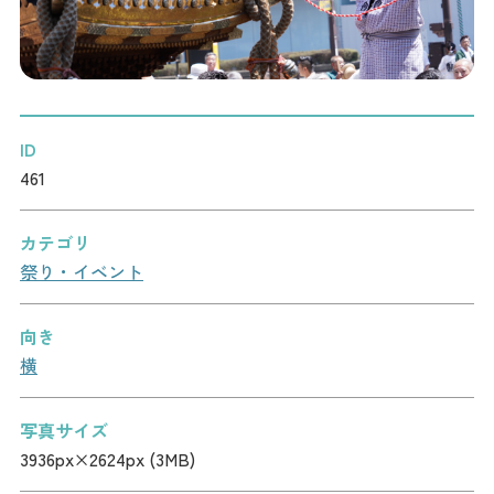
記事
市民がおすすめ！餃
子店
お得なチケット
ID
撮影支援・
461
MICE
カテゴリ
フィルムコミ
祭り・イベント
ッション
向き
MICE
横
Languag
フォトダウン
写真サイズ
ロード
e
3936px×2624px (3MB)
パンフレット