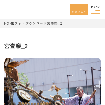
MENU
お気に入り
HOME
フォトダウンロード
宮壹祭_2
観光案内
特集
餃子
グルメ
宮壹祭_2
観光
スポット
イベント
モデル
コース
宿泊
アクセス
ピックアップ
はじめての宇都宮
宇都宮市民ライター