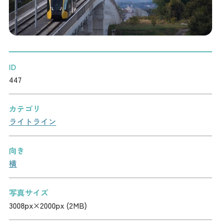
記事
市民がおすすめ！餃
子店
お得なチケット
ID
撮影支援・
447
MICE
カテゴリ
フィルムコミ
ライトライン
ッション
向き
MICE
横
Languag
フォトダウン
写真サイズ
ロード
e
3008px×2000px (2MB)
パンフレット