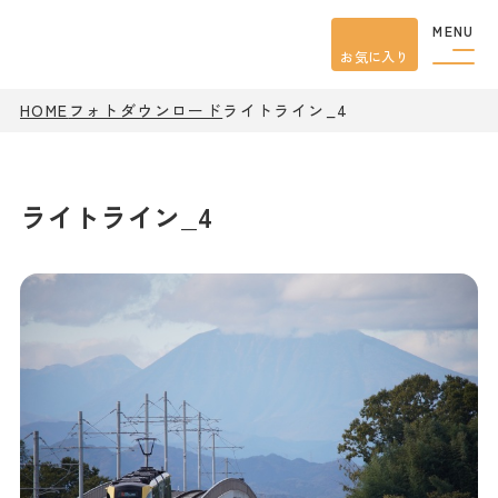
MENU
お気に入り
HOME
フォトダウンロード
ライトライン_4
観光案内
特集
餃子
グルメ
ライトライン_4
観光
スポット
イベント
モデル
コース
宿泊
アクセス
ピックアップ
はじめての宇都宮
宇都宮市民ライター