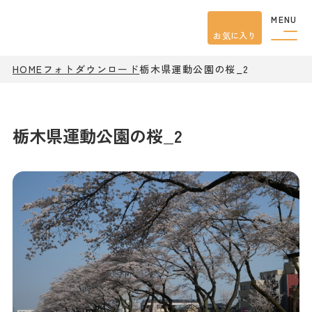
MENU
お気に入り
HOME
フォトダウンロード
栃木県運動公園の桜_2
観光案内
特集
餃子
グルメ
栃木県運動公園の桜_2
観光
スポット
イベント
モデル
コース
宿泊
アクセス
ピックアップ
はじめての宇都宮
宇都宮市民ライター