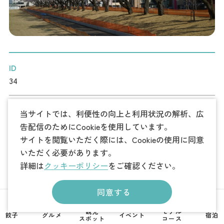
記事
市民がおすすめ！餃
子店
お得なチケット
ID
撮影支援・
34
MICE
カテゴリ
当サイトでは、利便性の向上と利用状況の解析、広
フィルムコミ
花・紅葉
自然・景勝地・公園
告配信のためにCookieを使用しています。
ッション
サイトを閲覧いただく際には、Cookieの使用に同意
いただく必要があります。
向き
MICE
詳細は
クッキーポリシー
をご確認ください。
横
Languag
同意する
フォトダウン
写真サイズ
ロード
e
2640px×1760px (3MB)
観光
モデル
餃子
グルメ
イベント
宿泊
スポット
コース
パンフレット