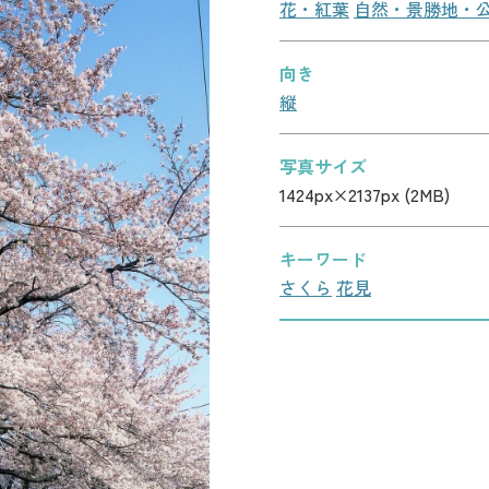
花・紅葉
自然・景勝地・
向き
縦
写真サイズ
1424px×2137px (2MB)
キーワード
さくら
花見