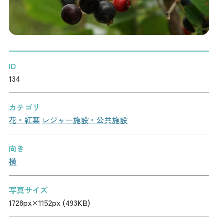
記事
市民がおすすめ！餃
子店
お得なチケット
ID
撮影支援・
134
MICE
カテゴリ
フィルムコミ
花・紅葉
レジャー施設・公共施設
ッション
向き
MICE
横
Languag
フォトダウン
写真サイズ
ロード
e
1728px×1152px (493KB)
パンフレット