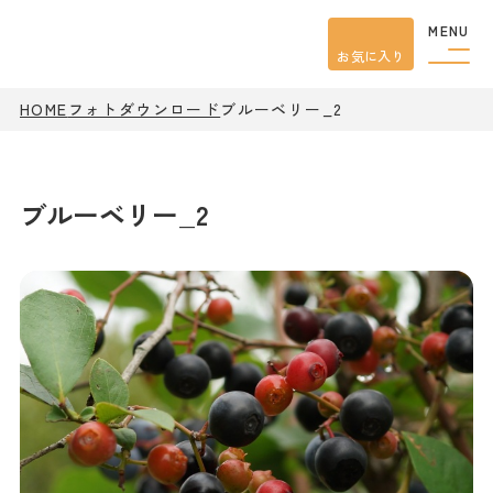
MENU
お気に入り
HOME
フォトダウンロード
ブルーベリー_2
観光案内
特集
餃子
グルメ
ブルーベリー_2
観光
スポット
イベント
モデル
コース
宿泊
アクセス
ピックアップ
はじめての宇都宮
宇都宮市民ライター