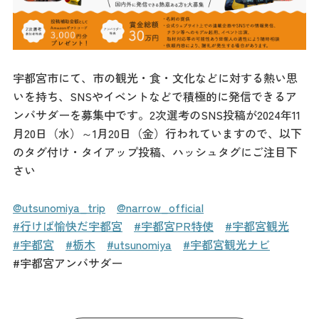
記事
市民がおすすめ！餃
子店
お得なチケット
宇都宮市にて、市の観光・食・文化などに対する熱い思
いを持ち、SNSやイベントなどで積極的に発信できるア
撮影支援・
ンバサダーを募集中です。2次選考のSNS投稿が2024年11
MICE
月20日（水）～1月20日（金）行われていますので、以下
のタグ付け・タイアップ投稿、ハッシュタグにご注目下
フィルムコミ
さい
ッション
@utsunomiya_trip
@narrow_official
MICE
#行けば愉快だ宇都宮
#宇都宮PR特使
#宇都宮観光
#宇都宮
#栃木
#utsunomiya
#宇都宮観光ナビ
#宇都宮アンバサダー
Languag
フォトダウン
ロード
e
パンフレット