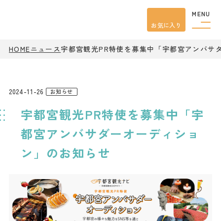
MENU
お気に入り
HOME
ニュース
宇都宮観光PR特使を募集中「宇都宮アンバサ
観光案内
特集
餃子
グルメ
2024-11-26
お知らせ
観光
スポット
宇都宮観光PR特使を募集中「宇
イベント
モデル
コース
都宮アンバサダーオーディショ
宿泊
ン」のお知らせ
アクセス
ピックアップ
はじめての宇都宮
宇都宮市民ライター