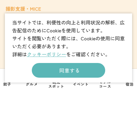
撮影支援・MICE
当サイトでは、利便性の向上と利用状況の解析、広
Foreign Language
告配信のためにCookieを使用しています。
サイトを閲覧いただく際には、Cookieの使用に同意
いただく必要があります。
フォトダウンロード
詳細は
クッキーポリシー
をご確認ください。
パンフレットダウンロード
同意する
観光
モデル
餃子
グルメ
イベント
宿泊
お問い合わせ
スポット
コース
一般社団法人
宇都宮観光コンベンション協会
〒320-0026