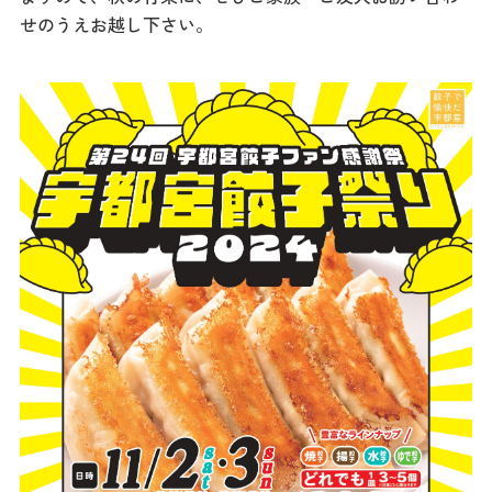
記事
せのうえお越し下さい。
市民がおすすめ！餃
子店
お得なチケット
撮影支援・
MICE
フィルムコミ
ッション
MICE
Languag
フォトダウン
ロード
e
パンフレット