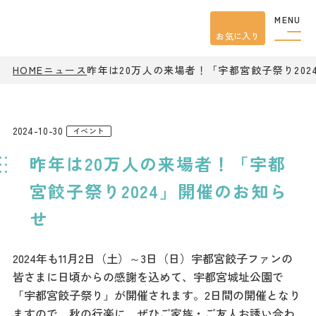
MENU
お気に入り
HOME
ニュース
昨年は20万人の来場者！「宇都宮餃子祭り20
観光案内
特集
餃子
グルメ
2024-10-30
イベント
観光
スポット
昨年は20万人の来場者！「宇都
イベント
モデル
コース
宮餃子祭り2024」開催のお知ら
宿泊
せ
アクセス
2024年も11月2日（土）～3日（日）宇都宮餃子ファンの
ピックアップ
皆さまに日頃からの感謝を込めて、宇都宮城址公園で
はじめての宇都宮
「宇都宮餃子祭り」が開催されます。2日間の開催となり
宇都宮市民ライター
ますので、秋の行楽に、ぜひご家族・ご友人お誘い合わ