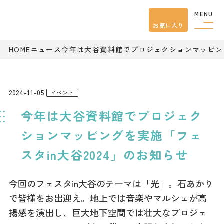
MENU
お気に入り
HOME
ニュース
今年は大谷資料館でプロジェクションマッピング
観光案内
特集
餃子
グルメ
2024-11-05
イベント
観光
スポット
今年は大谷資料館でプロジェク
イベント
モデル
コース
ションマッピングを実施「フェ
宿泊
スタin大谷2024」のお知らせ
アクセス
今回のフェスタin大谷のテーマは「光」。石あかり
ピックアップ
で皆様をお出迎え。地上では音楽やマルシェが高
はじめての宇都宮
揚感を演出し、巨大地下空間では壮大なプロジェ
宇都宮市民ライター