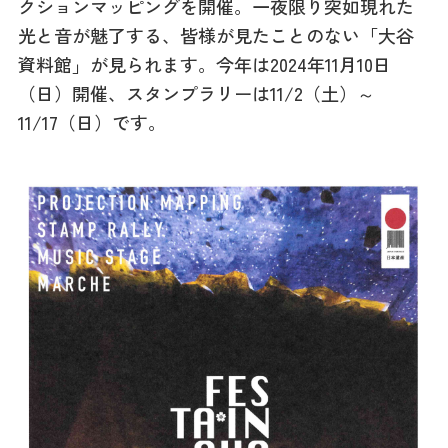
クションマッピングを開催。一夜限り突如現れた
記事
市民がおすすめ！餃
光と音が魅了する、皆様が見たことのない「大谷
子店
資料館」が見られます。今年は2024年11月10日
お得なチケット
（日）開催、スタンプラリーは11/2（土）～
11/17（日）です。
撮影支援・
MICE
フィルムコミ
ッション
MICE
Languag
フォトダウン
ロード
e
パンフレット