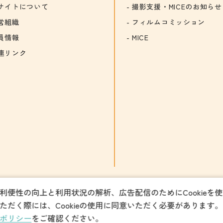
サイトについて
撮影支援・MICEのお知らせ
営組織
フィルムコミッション
員情報
MICE
連リンク
利便性の向上と利用状況の解析、広告配信のためにCookieを
ただく際には、Cookieの使用に同意いただく必要があります。
パンフレットダウンロード
ポリシー
をご確認ください。