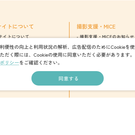
サイトについて
撮影支援・MICE
サイトについて
撮影支援・MICEのお知らせ
営組織
フィルムコミッション
利便性の向上と利用状況の解析、広告配信のためにCookieを
ただく際には、Cookieの使用に同意いただく必要があります。
員情報
MICE
ポリシー
をご確認ください。
連リンク
同意する