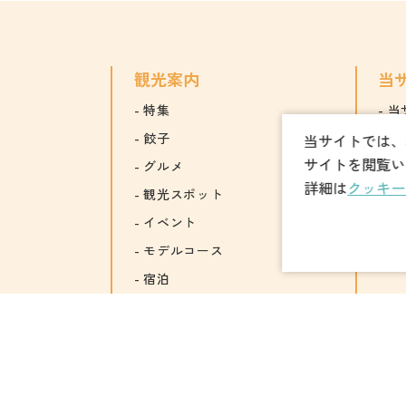
観光案内
当
特集
当
餃子
運
当サイトでは、
サイトを閲覧い
グルメ
会
詳細は
クッキー
観光スポット
関
イベント
モデルコース
宿泊
アクセス
市民ライター記事
お知らせ
お気に入り