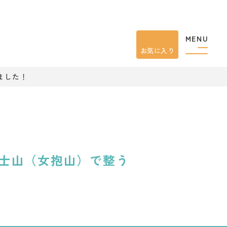
MENU
お気に入り
ました！
士山（女抱山）で整う