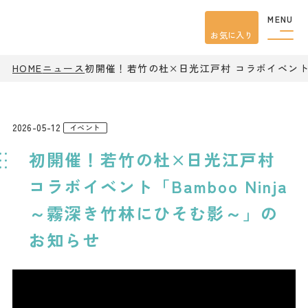
MENU
お気に入り
HOME
ニュース
初開催！若竹の杜×日光江戸村 コラボイベント「
観光案内
特集
餃子
グルメ
2026-05-12
イベント
観光
スポット
初開催！若竹の杜×日光江戸村
イベント
モデル
コース
コラボイベント「Bamboo Ninja
宿泊
～霧深き竹林にひそむ影～」の
アクセス
お知らせ
ピックアップ
はじめての宇都宮
宇都宮市民ライター