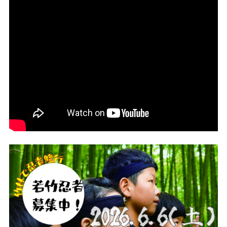
記事
市民がおすすめ！餃
子店
お得なチケット
撮影支援・
MICE
フィルムコミ
ッション
MICE
Languag
フォトダウン
ロード
e
パンフレット