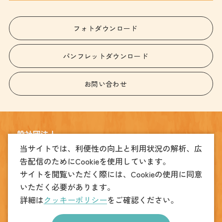
フォトダウンロード
パンフレットダウンロード
お問い合わせ
一般社団法人
宇都宮観光コンベンション協会
当サイトでは、利便性の向上と利用状況の解析、広
告配信のためにCookieを使用しています。
〒320-0026
サイトを閲覧いただく際には、Cookieの使用に同意
宇都宮市馬場通り4丁目1番1号 うつのみや表参道スクエア2階
TEL
(観光振興課)028-678-8039
(MICE振興課)028-612-3905
いただく必要があります。
FAX
028-678-8049
詳細は
クッキーポリシー
をご確認ください。
copyright © UTSUNOMIYA CONVENTION ＆ VISITORSBUREAU. All Rights Reserved.