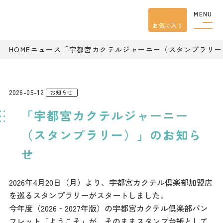
MENU
お気に入り
観光案内
HOME
ニュース
「宇都宮カクテルジャーニー（スタンプラリー
特集
餃子
グルメ
2026-05-12
お知らせ
観光
スポット
「宇都宮カクテルジャーニー
イベント
モデル
コース
（スタンプラリー）」のお知ら
宿泊
せ
アクセス
2026年4月20日（月）より、宇都宮カクテル倶楽部加盟店
ピックアップ
を巡るスタンプラリーがスタートしました。
はじめての宇都宮
今年度（2026‐2027年版）の宇都宮カクテル倶楽部パン
宇都宮市民ライター
フレット「ようこそ」が、そのままスタンプ台紙として