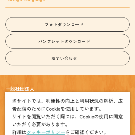
フォトダウンロード
パンフレットダウンロード
お問い合わせ
一般社団法人
宇都宮観光コンベンション協会
当サイトでは、利便性の向上と利用状況の解析、広
告配信のためにCookieを使用しています。
〒320-0026
宇都宮市馬場通り4丁目1番1号 うつのみや表参道スクエア2階
サイトを閲覧いただく際には、Cookieの使用に同意
TEL
(観光振興課)028-678-8039
(MICE振興課)028-612-3905
いただく必要があります。
FAX
028-678-8049
詳細は
クッキーポリシー
をご確認ください。