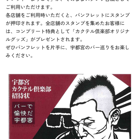
記事
ご利用いただけます。
市民がおすすめ！餃
各店舗をご利用時いただくと、パンフレットにスタンプ
子店
が押印されます。全店舗のスタンプを集めたお客様に
お得なチケット
は、コンプリート特典として「カクテル倶楽部オリジナ
ルグッズ」がプレゼントされます。
ぜひパンフレットを片手に、宇都宮のバー巡りをお楽し
撮影支援・
MICE
みください。
フィルムコミ
ッション
MICE
Languag
フォトダウン
ロード
e
パンフレット