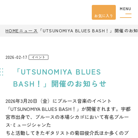
MENU
お気に入り
HOME
ニュース
「UTSUNOMIYA BLUES BASH！」開催のお
観光案内
特集
餃子
グルメ
2026-02-17
イベント
観光
スポット
「UTSUNOMIYA BLUES
イベント
モデル
コース
BASH！」開催のお知らせ
宿泊
アクセス
2026年3月20日（金）にブルース音楽のイベント
「UTSUNOMIYA BLUES BASH！」が開催されます。宇都
ピックアップ
宮市出身で、ブルースの本場シカゴにおいて有名ブルー
はじめての宇都宮
ス·ミュージシャンた
宇都宮市民ライター
ちと活動してきたギタリストの菊田俊介氏ほか多くのブ