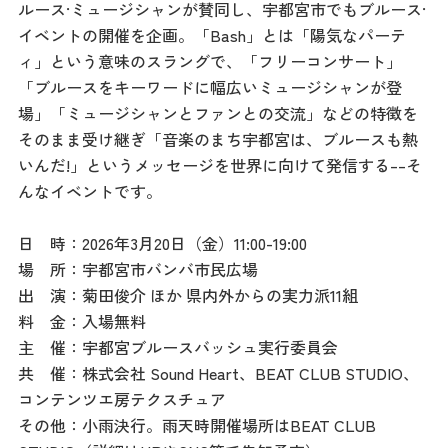
記事
ルース·ミュージシャンが賛同し、宇都宮市でもブルース·
市民がおすすめ！餃
イベントの開催を企画。「Bash」とは「陽気なパーテ
子店
ィ」という意味のスラングで、「フリーコンサート」
お得なチケット
「ブルースをキーワードに幅広いミュージシャンが登
場」「ミュージシャンとファンとの交流」などの特徴を
そのまま受け継ぎ「音楽のまち宇都宮は、ブルースも熱
撮影支援・
いんだ!」というメッセージを世界に向けて発信する––そ
MICE
んなイベントです。
フィルムコミ
日 時：2026年3月20日（金）11:00-19:00
ッション
場 所：宇都宮市バンバ市民広場
出 演：菊田俊介 ほか 県内外からの実力派11組
MICE
料 金：入場無料
主 催：宇都宮ブルースバッシュ実行委員会
共 催：株式会社 Sound Heart、BEAT CLUB STUDIO、
Languag
フォトダウン
コンテンツエ房テクスチュア
ロード
e
その他：小雨決行。雨天時開催場所はBEAT CLUB
パンフレット