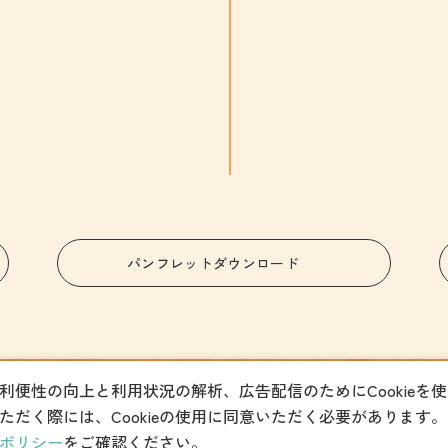
パンフレットダウンロード
利便性の向上と利用状況の解析、広告配信のためにCookieを
〒320-0026
宇都宮市馬場通り4丁目1番1号
ただく際には、Cookieの使用に同意いただく必要があります。
TEL
(観光振興課)028-678-8039
(MICE振興課
ポリシー
をご確認ください。
ョン協会