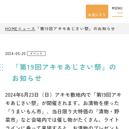
MENU
お気に入り
観光案内
HOME
ニュース
「第19回アキモあじさい祭」のお知らせ
特集
餃子
グルメ
2024-05-20
イベント
観光
スポット
「第19回アキモあじさい祭」の
イベント
モデル
コース
お知らせ
宿泊
アクセス
2024年6月23日（日）アキモ敷地内で「第19回アキ
モあじさい祭」が開催されます。お漬物を使った
ピックアップ
「うまいもん市」、当日限り大特価の「漬物・野
はじめての宇都宮
菜市」など会場内では催し物がたくさん。ライト
宇都宮市民ライター
ラインに乗って来場すると、お漬物のプレゼント