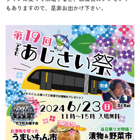
記事
もありますので、是非お出かけ下さい。
市民がおすすめ！餃
子店
お得なチケット
撮影支援・
MICE
フィルムコミ
ッション
MICE
Languag
フォトダウン
ロード
e
パンフレット