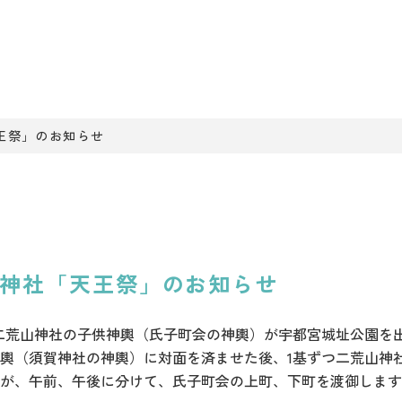
王祭」のお知らせ
山神社「天王祭」のお知らせ
宇都宮二荒山神社の子供神輿（氏子町会の神輿）が宇都宮城址公園
輿（須賀神社の神輿）に対面を済ませた後、1基ずつ二荒山神
が、午前、午後に分けて、氏子町会の上町、下町を渡御します