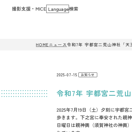
撮影支援・MICE
検索
Language
HOME
ニュース
令和7年 宇都宮二荒山神社「天
2025-07-15
お知らせ
令和7年 宇都宮二荒
2025年7月19日（土）夕刻に
歩きます。下之宮に奉安された親神
日曜日は親神輿（須賀神社の神輿）