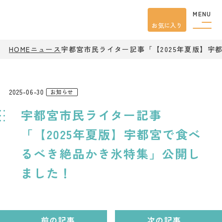
MENU
お気に入り
HOME
ニュース
宇都宮市民ライター記事「【2025年夏版】
観光案内
特集
餃子
グルメ
2025-06-30
お知らせ
観光
スポット
宇都宮市民ライター記事
イベント
モデル
コース
「【2025年夏版】宇都宮で食べ
宿泊
るべき絶品かき氷特集」公開し
アクセス
ました！
ピックアップ
はじめての宇都宮
宇都宮市民ライター
前の記事
次の記事