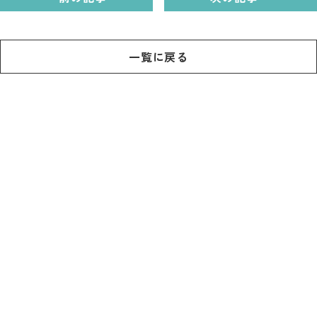
記事
市民がおすすめ！餃
子店
一覧に戻る
お得なチケット
撮影支援・
MICE
フィルムコミ
ッション
MICE
Languag
フォトダウン
ロード
e
パンフレット