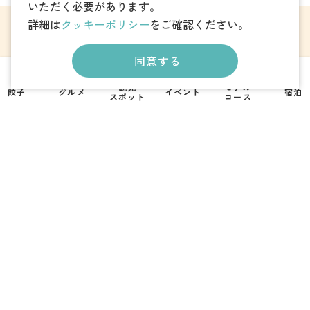
いただく必要があります。
詳細は
クッキーポリシー
をご確認ください。
観光案内
同意する
当サイトについて
観光
モデル
餃子
グルメ
イベント
宿泊
スポット
コース
撮影支援・MICE
Foreign Language
フォトダウンロード
パンフレットダウンロード
お問い合わせ