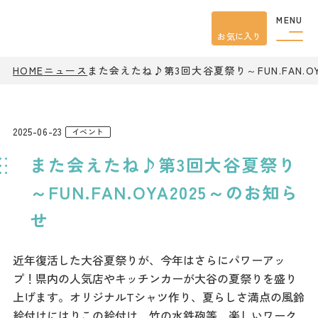
MENU
お気に入り
HOME
ニュース
また会えたね♪第3回大谷夏祭り～FUN.FAN.O
観光案内
特集
餃子
グルメ
2025-06-23
イベント
観光
スポット
また会えたね♪第3回大谷夏祭り
イベント
モデル
コース
～FUN.FAN.OYA2025～のお知ら
宿泊
せ
アクセス
近年復活した大谷夏祭りが、今年はさらにパワーアッ
ピックアップ
プ！県内の人気店やキッチンカーが大谷の夏祭りを盛り
はじめての宇都宮
上げます。オリジナルTシャツ作り、夏らしさ満点の風鈴
宇都宮市民ライター
絵付けにはりこの絵付け、竹の水鉄砲等、楽しいワーク