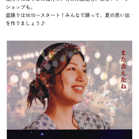
記事
ショップも。
市民がおすすめ！餃
盆踊りは18:15〜スタート！みんなで踊って、夏の思い出
子店
を作りましょう♪
お得なチケット
撮影支援・
MICE
フィルムコミ
ッション
MICE
Languag
フォトダウン
ロード
e
パンフレット