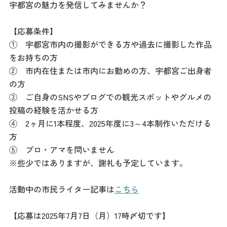
記事
宇都宮の魅力を発信してみませんか？
市民がおすすめ！餃
子店
【応募条件】
お得なチケット
① 宇都宮市内の撮影ができる方や過去に撮影した作品
をお持ちの方
② 市内在住または市内にお勤めの方、宇都宮ご出身者
撮影支援・
の方
MICE
③ ご自身のSNSやブログでの観光スポットやグルメの
投稿の経験を活かせる方
フィルムコミ
④ 2ヶ月に1本程度、2025年度に3～4本制作いただける
ッション
方
⑤ プロ・アマを問いません
MICE
※些少ではありますが、謝礼も予定しています。
活動中の市民ライター記事は
こちら
Languag
フォトダウン
ロード
e
【応募は2025年7月7日（月）17時〆切です】
パンフレット