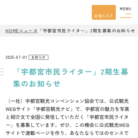
MENU
お気に入り
観光案内
HOME
ニュース
「宇都宮市民ライター」2期生募集のお知らせ
特集
餃子
グルメ
2025-07-01
お知らせ
観光
スポット
「宇都宮市民ライター」2期生募
イベント
モデル
コース
集のお知らせ
宿泊
アクセス
（一社）宇都宮観光コンベンション協会では、公式観光
WEBサイト「宇都宮観光ナビ」で、宇都宮の魅力を写真
ピックアップ
と紹介文で全国に発信していただく「宇都宮市民ライタ
はじめての宇都宮
ー」を募集しています。ぜひ、この機会に公式観光WEB
宇都宮市民ライター
サイトで連載ページを作り、あなたならではのセンスで