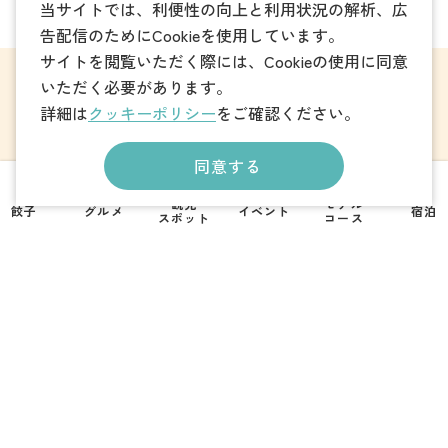
当サイトでは、利便性の向上と利用状況の解析、広
告配信のためにCookieを使用しています。
サイトを閲覧いただく際には、Cookieの使用に同意
いただく必要があります。
観光案内
詳細は
クッキーポリシー
をご確認ください。
当サイトについて
同意する
観光
モデル
餃子
グルメ
イベント
宿泊
撮影支援・MICE
スポット
コース
Foreign Language
フォトダウンロード
パンフレットダウンロード