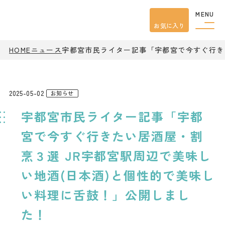
MENU
お気に入り
HOME
ニュース
宇都宮市民ライター記事「宇都宮で今すぐ行き
観光案内
特集
餃子
グルメ
2025-05-02
お知らせ
観光
スポット
宇都宮市民ライター記事「宇都
イベント
モデル
コース
宮で今すぐ行きたい居酒屋・割
宿泊
烹３選 JR宇都宮駅周辺で美味し
アクセス
い地酒(日本酒)と個性的で美味し
ピックアップ
い料理に舌鼓！」公開しまし
はじめての宇都宮
た！
宇都宮市民ライター