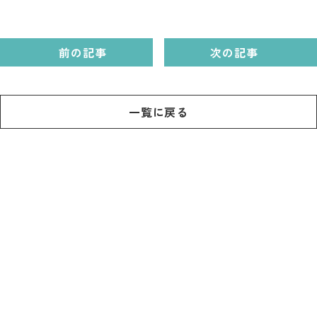
記事
市民がおすすめ！餃
子店
前の記事
次の記事
お得なチケット
撮影支援・
一覧に戻る
MICE
フィルムコミ
ッション
MICE
Languag
フォトダウン
ロード
e
パンフレット