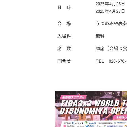
2025年4月26
日 時
2025年4月27
会 場
うつのみや表参
入場料
無料
席 数
30席（会場は
問合せ
TEL 028-678-